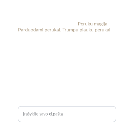
KT perukai
Perukai Kaune. 
Perukai po chemoterapijos.
Moteriški perukai internetu. 
Perukų magija. 
Parduodami perukai. Trumpu plauku perukai
Kaune (Aleksote, Seniavos pl.) yra patalpos, kur 
perukus galima apžiūrėti gyvai ir pasimatuoti. 
Reikalui esant galima atvykti vakare ar savaitgalį. 
Laiką būtina suderinti iš anksto.
 Susisiekite su 
mumis dėl daugiau informacijos.
KONTAKTAI
+37067889091
info@ktperukai.lt 
KLAUSKITE
El. pašto adresas*
Telefono numeris*