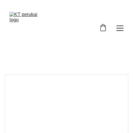
ATRASKITE AUKŠTOS KOKYBĖS PERUKUS!
Perukai Kaune. Perukai po chemoterapijos. 
Moteriški perukai internetu.