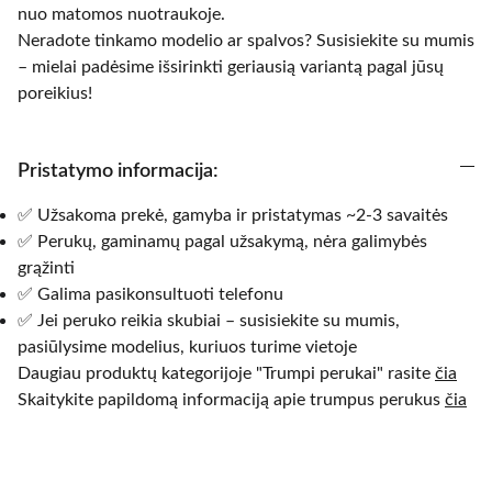
nuo matomos nuotraukoje.
Neradote tinkamo modelio ar spalvos? Susisiekite su mumis
– mielai padėsime išsirinkti geriausią variantą pagal jūsų
poreikius!
Pristatymo informacija:
✅ Užsakoma prekė, gamyba ir pristatymas ~2-3 savaitės
✅ Perukų, gaminamų pagal užsakymą, nėra galimybės
grąžinti
✅ Galima pasikonsultuoti telefonu
✅ Jei peruko reikia skubiai – susisiekite su mumis,
pasiūlysime modelius, kuriuos turime vietoje
Daugiau produktų kategorijoje "Trumpi perukai" rasite
čia
Skaitykite papildomą informaciją apie trumpus perukus
čia