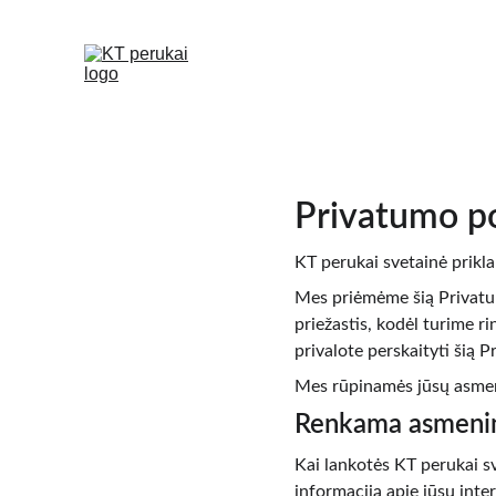
Privatumo po
KT perukai svetainė prikl
Mes priėmėme šią Privatumo
priežastis, kodėl turime r
privalote perskaityti šią P
Mes rūpinamės jūsų asmens
Renkama asmenin
Kai lankotės KT perukai sv
informaciją apie jūsų inter