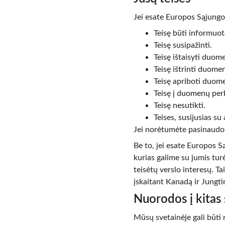
Jei esate Europos Sąjungos
Teisę būti informuo
Teisę susipažinti.
Teisę ištaisyti duome
Teisę ištrinti duomen
Teisę apriboti duom
Teisę į duomenų pe
Teisę nesutikti.
Teises, susijusias s
Jei norėtumėte pasinaudot
Be to, jei esate Europos S
kurias galime su jumis tur
teisėtų verslo interesų. T
įskaitant Kanadą ir Jungtin
Nuorodos į kitas
Mūsų svetainėje gali būti