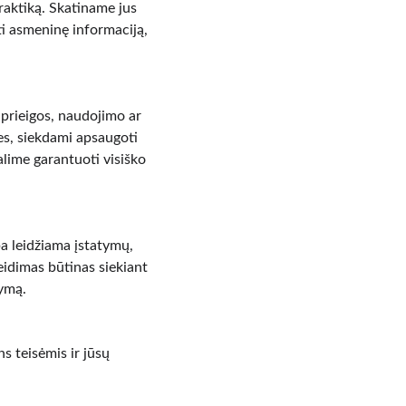
raktiką. Skatiname jus 
kti asmeninę informaciją, 
prieigos, naudojimo ar 
s, siekdami apsaugoti 
lime garantuoti visiško 
a leidžiama įstatymų, 
eidimas būtinas siekiant 
šymą.
s teisėmis ir jūsų 