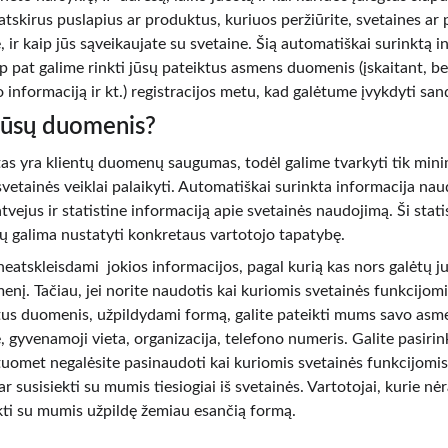
tskirus puslapius ar produktus, kuriuos peržiūrite, svetaines ar 
ę, ir kaip jūs sąveikaujate su svetaine. Šią automatiškai surinktą 
ip pat galime rinkti jūsų pateiktus asmens duomenis (įskaitant, be
informaciją ir kt.) registracijos metu, kad galėtume įvykdyti san
jūsų duomenis?
tas yra klientų duomenų saugumas, todėl galime tvarkyti tik mi
a svetainės veiklai palaikyti. Automatiškai surinkta informacija nau
vejus ir statistine informaciją apie svetainės naudojimą. Ši stati
ų galima nustatyti konkretaus vartotojo tapatybę.
neatskleisdami  jokios informacijos, pagal kurią kas nors galėtų ju
enį. Tačiau, jei norite naudotis kai kuriomis svetainės funkcijo
kitus duomenis, užpildydami formą, galite pateikti mums savo asm
, gyvenamoji vieta, organizacija, telefono numeris. Galite pasirin
omet negalėsite pasinaudoti kai kuriomis svetainės funkcijomis,
r susisiekti su mumis tiesiogiai iš svetainės. Vartotojai, kurie nėr
ekti su mumis užpildę žemiau esančią formą.