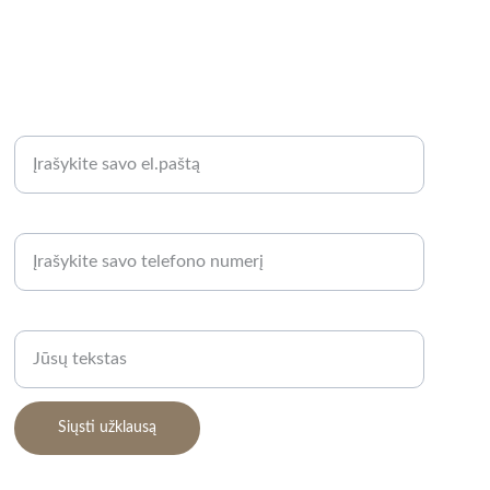
KLAUSKITE
El. pašto adresas*
Telefono numeris*
Užklausa*
Siųsti užklausą