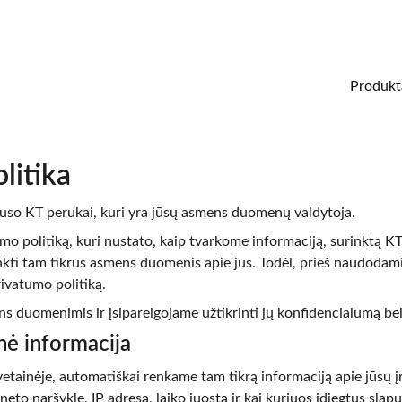
ATRASKITE AUKŠTOS KOKYBĖS PERUKUS!
Produkt
litika
auso KT perukai, kuri yra jūsų asmens duomenų valdytoja.
 politiką, kuri nustato, kaip tvarkome informaciją, surinktą KT 
inkti tam tikrus asmens duomenis apie jus. Todėl, prieš naudodami
rivatumo politiką.
 duomenimis ir įsipareigojame užtikrinti jų konfidencialumą be
ė informacija
etainėje, automatiškai renkame tam tikrą informaciją apie jūsų įre
neto naršyklę, IP adresą, laiko juostą ir kai kuriuos įdiegtus slapu