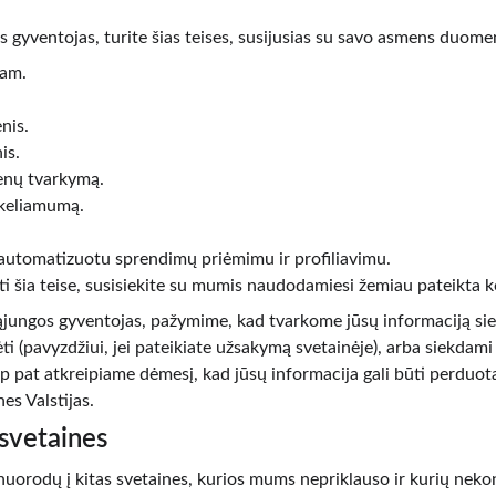
 gyventojas, turite šias teises, susijusias su savo asmens duome
tam.
nis.
is.
enų tvarkymą.
rkeliamumą.
u automatizuotu sprendimų priėmimu ir profiliavimu.
i šia teise, susisiekite su mumis naudodamiesi žemiau pateikta k
ąjungos gyventojas, pažymime, kad tvarkome jūsų informaciją siek
ėti (pavyzdžiui, jei pateikiate užsakymą svetainėje), arba siekda
aip pat atkreipiame dėmesį, kad jūsų informacija gali būti perduot
es Valstijas.
 svetaines
 nuorodų į kitas svetaines, kurios mums nepriklauso ir kurių nek