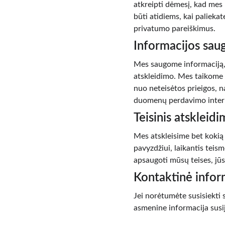
atkreipti dėmesį, kad mes 
būti atidiems, kai paliekat
privatumo pareiškimus.
Informacijos sa
Mes saugome informaciją, k
atskleidimo. Mes taikome 
nuo neteisėtos prieigos, 
duomenų perdavimo intern
Teisinis atskleidi
Mes atskleisime bet kokią 
pavyzdžiui, laikantis teis
apsaugoti mūsų teises, jūs
Kontaktinė infor
Jei norėtumėte susisiekti 
asmenine informacija susij