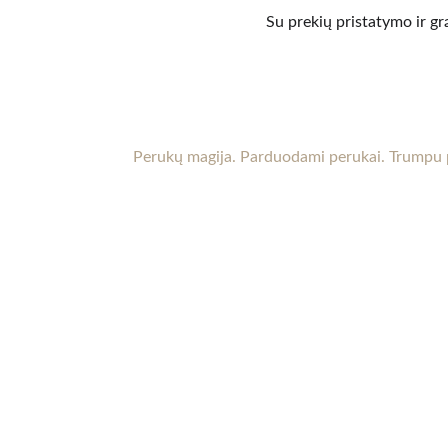
Su prekių pristatymo ir gr
KT perukai
Perukai Kaune. 
Perukai po chemoterapijos.
 Moteriški p
internetu. 
Perukų magija. Parduodami perukai. Trumpu 
Kaune (Aleksote, Seniavos pl.) yra patalpos, kur perukus
apžiūrėti gyvai ir pasimatuoti. Reikalui esant galima atvy
vakare ar savaitgalį. Laiką būtina suderinti iš anksto.
 Sus
su mumis dėl daugiau informacijos.
© 2024. Visos teisės yra saugomos.  Kurta webrojektai.pro