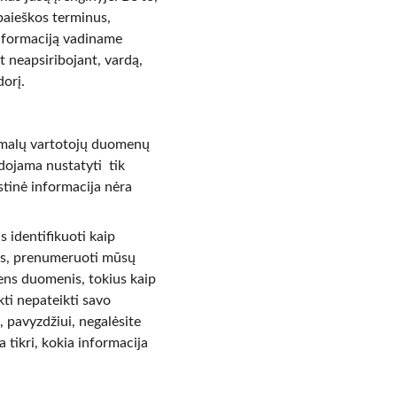
paieškos terminus, 
informaciją vadiname 
t neapsiribojant, vardą, 
dorį.
nimalų vartotojų duomenų 
dojama nustatyti  tik 
stinė informacija nėra 
s identifikuoti kaip 
mis, prenumeruoti mūsų 
ens duomenis, tokius kaip 
kti nepateikti savo 
 pavyzdžiui, negalėsite 
a tikri, kokia informacija 