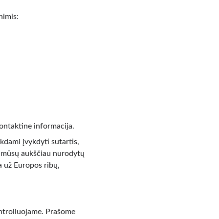
nimis:
ontaktine informacija.
dami įvykdyti sutartis, 
mi mūsų aukščiau nurodytų 
a už Europos ribų, 
ontroliuojame. Prašome 