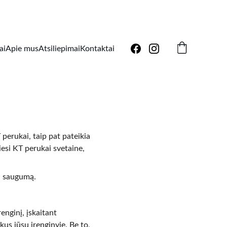
ai
Apie mus
Atsiliepimai
Kontaktai
perukai, taip pat pateikia 
esi KT perukai svetaine, 
i saugumą.
nginį, įskaitant 
kus jūsų įrenginyje. Be to, 