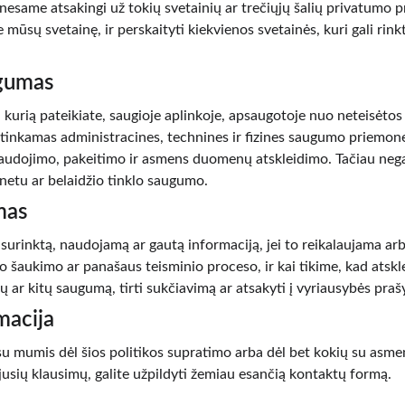
nesame atsakingi už tokių svetainių ar trečiųjų šalių privatumo p
e mūsų svetainę, ir perskaityti kiekvienos svetainės, kuri gali rin
ugumas
urią pateikiate, saugioje aplinkoje, apsaugotoje nuo neteisėtos 
tinkamas administracines, technines ir fizines saugumo priemone
naudojimo, pakeitimo ir asmens duomenų atskleidimo. Tačiau nega
etu ar belaidžio tinklo saugumo.
mas
surinktą, naudojamą ar gautą informaciją, jei to reikalaujama arb
mo šaukimo ar panašaus teisminio proceso, ir kai tikime, kad atskl
ų ar kitų saugumą, tirti sukčiavimą ar atsakyti į vyriausybės pra
macija
su mumis dėl šios politikos supratimo arba dėl bet kokių su asmen
usių klausimų, galite užpildyti žemiau esančią kontaktų formą.