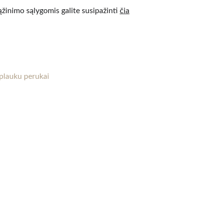
ąžinimo sąlygomis galite susipažinti 
čia
KONTAKTAI
erukai 
+37067889091
plauku perukai
info@ktperukai.lt 
 galima 
kti 
isiekite 
TAISYKLĖS
Pristatymas ir grąžinimas
Privatumo politika