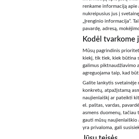
renkame informaciją apie a
nukreipusius jus į svetain
„Įrenginio informacija“. Ta
pavardę, adresą, mokėjimo 
Kodėl tvarkome 
Mūsų pagrindinis priorite
kiekį, tik tiek, kiek būtin
galimus piktnaudžiavimo at
agreguojama taip, kad būt
Galite lankytis svetainėje 
konkretų, atpažįstamą asm
naujienlaiškį ar pateikti 
el. paštas, vardas, pavardė
asmens duomenų, tačiau tu
gauti mūsų naujienlaiškio a
yra privaloma, gali susisi
Jūsų teisės