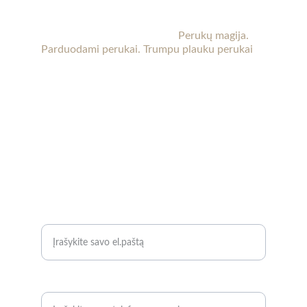
KT perukai
Perukai Kaune. 
Perukai po chemoterapijos.
Moteriški perukai internetu. 
Perukų magija. 
Parduodami perukai. Trumpu plauku perukai
Kaune (Aleksote, Seniavos pl.) yra patalpos, kur 
perukus galima apžiūrėti gyvai ir pasimatuoti. 
Reikalui esant galima atvykti vakare ar savaitgalį. 
Laiką būtina suderinti iš anksto.
 Susisiekite su 
mumis dėl daugiau informacijos.
KONTAKTAI
+37067889091
info@ktperukai.lt 
KLAUSKITE
El. pašto adresas*
Telefono numeris*