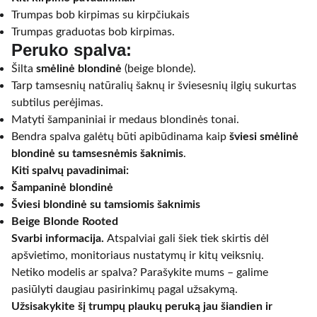
Trumpas bob kirpimas su kirpčiukais
Trumpas graduotas bob kirpimas.
Peruko spalva:
Šilta
smėlinė blondinė
(beige blonde).
Tarp tamsesnių natūralių šaknų ir šviesesnių ilgių sukurtas
subtilus perėjimas.
Matyti šampaniniai ir medaus blondinės tonai.
Bendra spalva galėtų būti apibūdinama kaip
šviesi smėlinė
blondinė su tamsesnėmis šaknimis
.
Kiti spalvų pavadinimai:
Šampaninė blondinė
Šviesi blondinė su tamsiomis šaknimis
Beige Blonde Rooted
Svarbi informacija.
Atspalviai gali šiek tiek skirtis dėl
apšvietimo, monitoriaus nustatymų ir kitų veiksnių.
Netiko modelis ar spalva? Parašykite mums – galime
pasiūlyti daugiau pasirinkimų pagal užsakymą.
Užsisakykite šį trumpų plaukų peruką jau šiandien ir