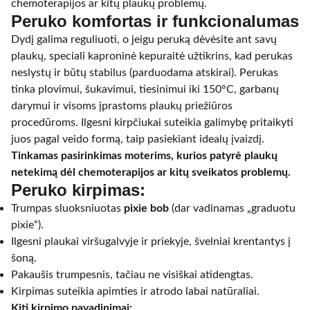
chemoterapijos ar kitų plaukų problemų.
Peruko komfortas ir funkcionalumas
Dydį galima reguliuoti, o jeigu peruką dėvėsite ant savų
plaukų, speciali kaproninė kepuraitė užtikrins, kad perukas
neslystų ir būtų stabilus (parduodama atskirai). Perukas
tinka plovimui, šukavimui, tiesinimui iki 150°C, garbanų
darymui ir visoms įprastoms plaukų priežiūros
procedūroms. Ilgesni kirpčiukai suteikia galimybę pritaikyti
juos pagal veido formą, taip pasiekiant idealų įvaizdį.
Tinkamas pasirinkimas moterims, kurios patyrė plaukų
netekimą dėl chemoterapijos ar kitų sveikatos problemų.
Peruko kirpimas:
Trumpas sluoksniuotas
pixie bob
(dar vadinamas „graduotu
pixie“).
Ilgesni plaukai viršugalvyje ir priekyje, švelniai krentantys į
šoną.
Pakaušis trumpesnis, tačiau ne visiškai atidengtas.
Kirpimas suteikia apimties ir atrodo labai natūraliai.
Kiti kirpimo pavadinimai: