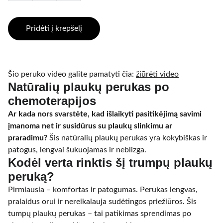
Pridėti į krepšelį
Šio peruko video galite pamatyti čia:
žiūrėti video
Natūralių plaukų perukas po
chemoterapijos
Ar kada nors svarstėte, kad išlaikyti pasitikėjimą savimi
įmanoma net ir susidūrus su plaukų slinkimu ar
praradimu?
Šis natūralių plaukų perukas yra kokybiškas ir
patogus, lengvai šukuojamas ir neblizga.
Kodėl verta rinktis šį trumpų plaukų
peruką?
Pirmiausia – komfortas ir patogumas. Perukas lengvas,
pralaidus orui ir nereikalauja sudėtingos priežiūros. Šis
tumpų plaukų perukas – tai patikimas sprendimas po