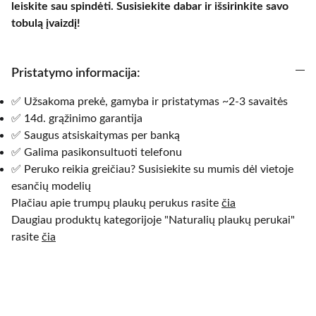
leiskite sau spindėti. Susisiekite dabar ir išsirinkite savo
tobulą įvaizdį!
Pristatymo informacija:
✅ Užsakoma prekė, gamyba ir pristatymas ~2-3 savaitės
✅ 14d. grąžinimo garantija
✅ Saugus atsiskaitymas per banką
✅ Galima pasikonsultuoti telefonu
✅ Peruko reikia greičiau? Susisiekite su mumis dėl vietoje
esančių modelių
Plačiau apie trumpų plaukų perukus rasite
čia
Daugiau produktų kategorijoje "Naturalių plaukų perukai"
rasite
čia