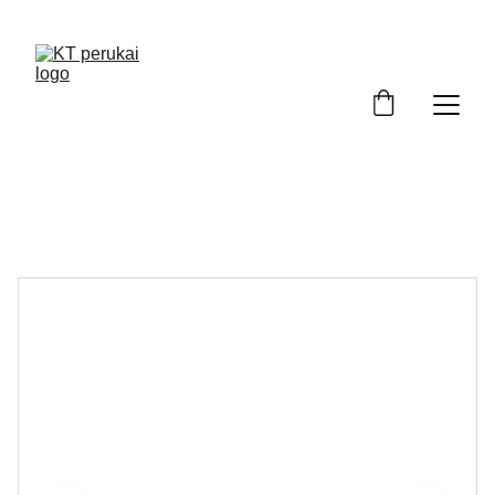
ATRASKITE AUKŠTOS KOKYBĖS PERUKUS!
Perukai Kaune. Perukai po chemoterapijos. 
Moteriški perukai internetu.