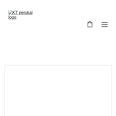
ATRASKITE AUKŠTOS KOKYBĖS PERUKUS!
Perukai Kaune. Perukai po chemoterapijos. 
Moteriški perukai internetu.