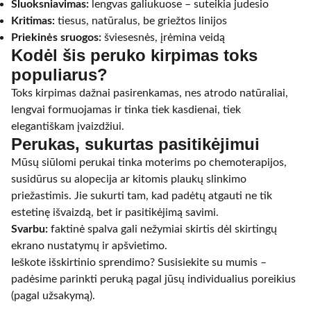
Sluoksniavimas:
lengvas galiukuose – suteikia judesio
Kritimas:
tiesus, natūralus, be griežtos linijos
Priekinės sruogos:
šviesesnės, įrėmina veidą
Kodėl šis peruko kirpimas toks
populiarus?
Toks kirpimas dažnai pasirenkamas, nes atrodo natūraliai,
lengvai formuojamas ir tinka tiek kasdienai, tiek
elegantiškam įvaizdžiui.
Perukas, sukurtas pasitikėjimui
Mūsų siūlomi perukai tinka moterims po chemoterapijos,
susidūrus su alopecija ar kitomis plaukų slinkimo
priežastimis. Jie sukurti tam, kad padėtų atgauti ne tik
estetinę išvaizdą, bet ir pasitikėjimą savimi.
Svarbu:
faktinė spalva gali nežymiai skirtis dėl skirtingų
ekrano nustatymų ir apšvietimo.
Ieškote išskirtinio sprendimo? Susisiekite su mumis –
padėsime parinkti peruką pagal jūsų individualius poreikius
(pagal užsakymą).