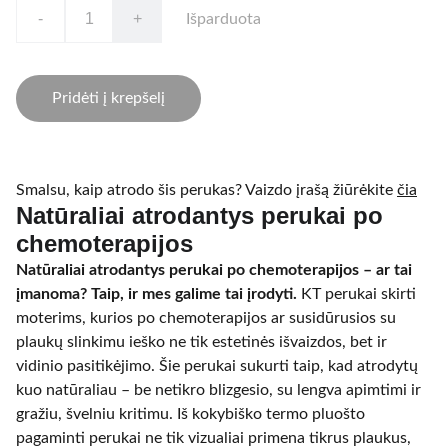
-
+
Išparduota
Pridėti į krepšelį
Smalsu, kaip atrodo šis perukas? Vaizdo įrašą žiūrėkite
čia
Natūraliai atrodantys perukai po
chemoterapijos
Natūraliai atrodantys perukai po chemoterapijos – ar tai
įmanoma? Taip, ir mes galime tai įrodyti.
KT perukai skirti
moterims, kurios po chemoterapijos ar susidūrusios su
plaukų slinkimu ieško ne tik estetinės išvaizdos, bet ir
vidinio pasitikėjimo. Šie perukai sukurti taip, kad atrodytų
kuo natūraliau – be netikro blizgesio, su lengva apimtimi ir
gražiu, švelniu kritimu. Iš kokybiško termo pluošto
pagaminti perukai ne tik vizualiai primena tikrus plaukus,