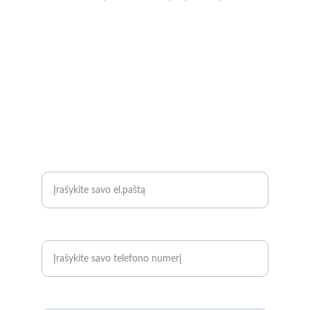
Kaune (Aleksote, Seniavos pl.) yra patalpos, kur 
perukus galima apžiūrėti gyvai ir pasimatuoti. 
Reikalui esant galima atvykti vakare ar savaitgalį. 
Laiką būtina suderinti iš anksto.
 Susisiekite su 
mumis dėl daugiau informacijos.
KONTAKTAI
+37067889091
info@ktperukai.lt 
KLAUSKITE
El. pašto adresas*
Telefono numeris*
Užklausa*