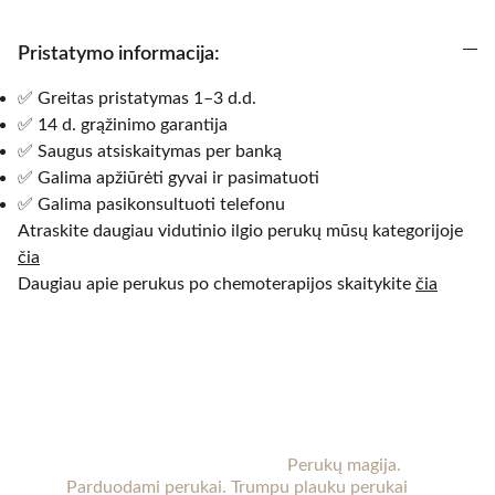
Pristatymo informacija:
✅ Greitas pristatymas 1–3 d.d.
✅ 14 d. grąžinimo garantija
✅ Saugus atsiskaitymas per banką
✅ Galima apžiūrėti gyvai ir pasimatuoti
✅ Galima pasikonsultuoti telefonu
Atraskite daugiau vidutinio ilgio perukų mūsų kategorijoje
čia
Daugiau apie perukus po chemoterapijos skaitykite
čia
KT perukai
Perukai Kaune. 
Perukai po chemoterapijos.
Moteriški perukai internetu. 
Perukų magija. 
Parduodami perukai. Trumpu plauku perukai