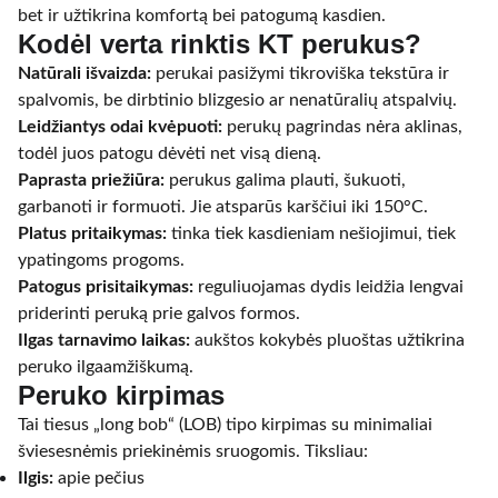
bet ir užtikrina komfortą bei patogumą kasdien.
Kodėl verta rinktis KT perukus?
Natūrali išvaizda:
perukai pasižymi tikroviška tekstūra ir
spalvomis, be dirbtinio blizgesio ar nenatūralių atspalvių.
Leidžiantys odai kvėpuoti:
perukų pagrindas nėra aklinas,
todėl juos patogu dėvėti net visą dieną.
Paprasta priežiūra:
perukus galima plauti, šukuoti,
garbanoti ir formuoti. Jie atsparūs karščiui iki 150°C.
Platus pritaikymas:
tinka tiek kasdieniam nešiojimui, tiek
ypatingoms progoms.
Patogus prisitaikymas:
reguliuojamas dydis leidžia lengvai
priderinti peruką prie galvos formos.
Ilgas tarnavimo laikas:
aukštos kokybės pluoštas užtikrina
peruko ilgaamžiškumą.
Peruko kirpimas
Tai tiesus „long bob“ (LOB) tipo kirpimas su minimaliai
šviesesnėmis priekinėmis sruogomis. Tiksliau:
Ilgis:
apie pečius