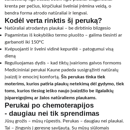
krenta per pečius, kirpčiukai švelniai įrėmina veidą, o
bendra forma atrodo natūraliai ir lengvai.
Kodėl verta rinktis šį peruką?
Natūraliai atrodantys plaukai – be dirbtinio blizgesio
Pagamintas iš kokybiško termo pluošto – galima tiesinti ar
garbanoti iki 150°C
Kvėpuojanti ir švelni vidinė kepurėlė – patogumui visą
dieną
Reguliuojamas dydis – kad tiktų įvairioms galvos formoms
Medicininiai perukai Kaune padeda susigrąžinti natūralų
įvaizdį ir emocinį komfortą.
Šis perukas tinka tiek
moterims, kurios patiria plaukų netekimą dėl gydymo, tiek
toms, kurios tiesiog ieško naujo įvaizdžio be ilgalaikių
įsipareigojimų ar žalos natūraliems plaukams.
Perukai po chemoterapijos
- daugiau nei tik sprendimas
Jūsų grožis – mūsų rūpestis.
Perukas – daugiau nei plaukai.
Tai – žingsnis į geresnę savijautą. Su mūsų siūlomais