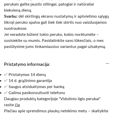
perukais galite jaustis stilingai, patogiai ir natūraliai
kiekvieną dieną.
Svarbu:
dėl skirtingų ekrano nustatymų ir apšvietimo sąlygų
tikroji peruko spalva gali šiek tiek skirtis nuo vaizduojamos
nuotraukose.
Jei neradote būtent tokio peruko, kokio norėtumėte –
susisiekite su mumis. Pasidalinkite savo lūkesčiais, o mes
pasiūlysime jums tinkamiausius variantus pagal užsakymą.
Pristatymo informacija:
✅ Pristatymas 14 dienų
✅ 14 d. grąžinimo garantija
✅ Saugus atsiskaitymas per banką
✅ Galima pasikonsultuoti telefonu
Daugiau produktų kategorijoje "Vidutinio ilgio perukai"
rasite
čia
Plačiau apie sprendimus plaukų netekimo metu – skaitykite