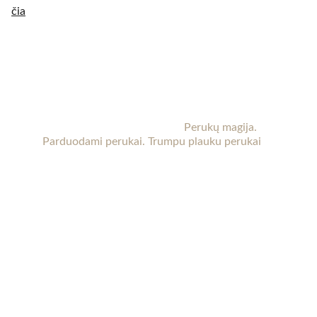
čia
KT perukai
Perukai Kaune. 
Perukai po chemoterapijos.
Moteriški perukai internetu. 
Perukų magija. 
Parduodami perukai. Trumpu plauku perukai
Kaune (Aleksote, Seniavos pl.) yra patalpos, kur 
perukus galima apžiūrėti gyvai ir pasimatuoti. 
Reikalui esant galima atvykti vakare ar savaitgalį. 
Laiką būtina suderinti iš anksto.
 Susisiekite su 
mumis dėl daugiau informacijos.
KONTAKTAI
+37067889091
info@ktperukai.lt 
KLAUSKITE
El. pašto adresas*