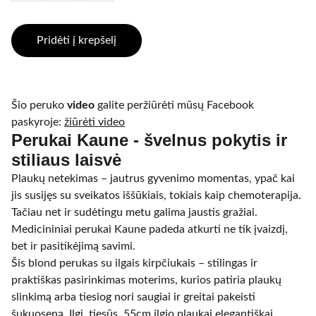
Pridėti į krepšelį
Šio peruko
video
galite peržiūrėti mūsų Facebook
paskyroje:
žiūrėti video
Perukai Kaune - švelnus pokytis ir
stiliaus laisvė
Plaukų netekimas – jautrus gyvenimo momentas, ypač kai
jis susijęs su sveikatos iššūkiais, tokiais kaip chemoterapija.
Tačiau net ir sudėtingu metu galima jaustis gražiai.
Medicininiai perukai Kaune padeda atkurti ne tik įvaizdį,
bet ir pasitikėjimą savimi.
Šis blond perukas su ilgais kirpčiukais – stilingas ir
praktiškas pasirinkimas moterims, kurios patiria plaukų
slinkimą arba tiesiog nori saugiai ir greitai pakeisti
šukuoseną. Ilgi, tiesūs, 55cm ilgio plaukai elegantiškai