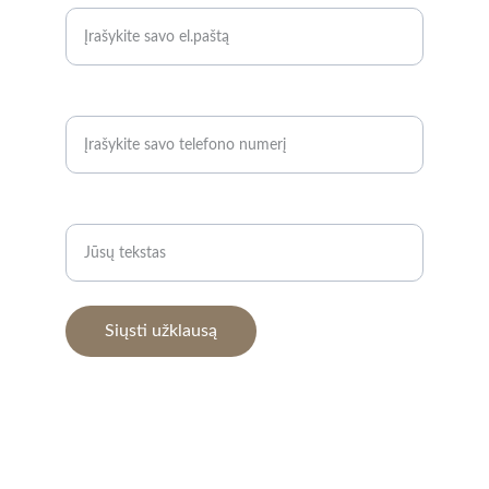
Telefono numeris*
Užklausa*
Siųsti užklausą
TAISYKLĖS
Pristatymas ir grąžinimas