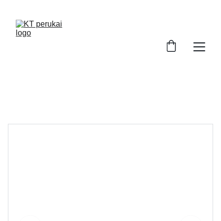
ATRASKITE AUKŠTOS KOKYBĖS PERUKUS!
Perukai Kaune. Perukai po chemoterapijos. 
Moteriški perukai internetu.