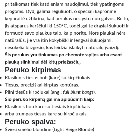
pritaikomas tiek kasdieniam naudojimui, tiek ypatingoms
progoms. Dydį galima reguliuoti, o speciali kaproninė
kepuraitė užtikrina, kad perukas neslystų nuo galvos. Be to,
jis atsparus karščiui iki 150°C, todėl galite drąsiai šukuoti ir
formuoti savo plaukus taip, kaip norite. Nors plaukai nėra
natūralūs, jie yra itin kokybiški ir lengvai šukuojami,
nesukelia blizgesio, kas leidžia išlaikyti natūralų įvaizdį.
Šis perukas yra tinkamas po chemoterapijos arba esant
plaukų slinkimui dėl kitų priežasčių.
Peruko kirpimas
Klasikinis tiesus bob (kare) su kirpčiukais.
Tiesus, preciziškai kirptas kontūras.
Pilni tiesūs kirpčiukai (angl.
full blunt bangs
).
Šio peruko kirpimą galima apibūdinti kaip:
Klasikinis bob kare su tiesiais kirpčiukais
arba trumpas tiesus kare su kirpčiukais.
Peruko spalva:
Šviesi smėlio blondinė (Light Beige Blonde)