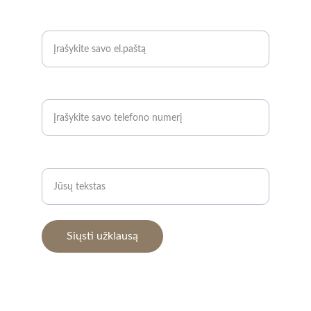
KLAUSKITE
El. pašto adresas*
Telefono numeris*
Užklausa*
Siųsti užklausą