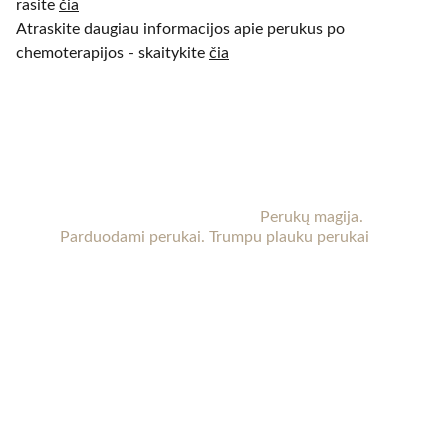
rasite
čia
Atraskite daugiau informacijos apie perukus po
chemoterapijos - skaitykite
čia
KT perukai
Perukai Kaune. 
Perukai po chemoterapijos.
Moteriški perukai internetu. 
Perukų magija. 
Parduodami perukai. Trumpu plauku perukai
Kaune (Aleksote, Seniavos pl.) yra patalpos, kur 
perukus galima apžiūrėti gyvai ir pasimatuoti. 
Reikalui esant galima atvykti vakare ar savaitgalį. 
Laiką būtina suderinti iš anksto.
 Susisiekite su 
mumis dėl daugiau informacijos.
KONTAKTAI
+37067889091
info@ktperukai.lt 