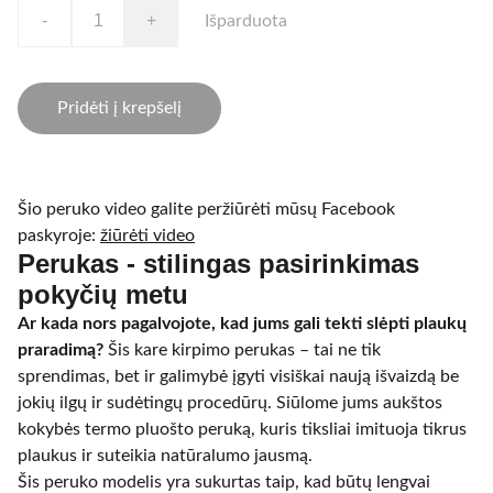
-
+
Išparduota
Pridėti į krepšelį
Šio peruko video galite peržiūrėti mūsų Facebook
paskyroje:
žiūrėti video
Perukas - stilingas pasirinkimas
pokyčių metu
Ar kada nors pagalvojote, kad jums gali tekti slėpti plaukų
praradimą?
Šis kare kirpimo perukas – tai ne tik
sprendimas, bet ir galimybė įgyti visiškai naują išvaizdą be
jokių ilgų ir sudėtingų procedūrų. Siūlome jums aukštos
kokybės termo pluošto peruką, kuris tiksliai imituoja tikrus
plaukus ir suteikia natūralumo jausmą.
Šis peruko modelis yra sukurtas taip, kad būtų lengvai