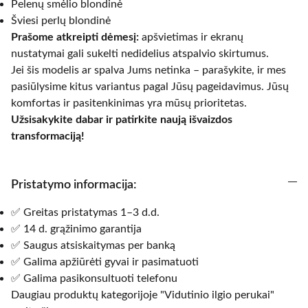
Pelenų smėlio blondinė
Šviesi perlų blondinė
Prašome atkreipti dėmesį:
apšvietimas ir ekranų
nustatymai gali sukelti nedidelius atspalvio skirtumus.
Jei šis modelis ar spalva Jums netinka – parašykite, ir mes
pasiūlysime kitus variantus pagal Jūsų pageidavimus. Jūsų
komfortas ir pasitenkinimas yra mūsų prioritetas.
Užsisakykite dabar ir patirkite naują išvaizdos
transformaciją!
Pristatymo informacija:
✅ Greitas pristatymas 1–3 d.d.
✅ 14 d. grąžinimo garantija
✅ Saugus atsiskaitymas per banką
✅ Galima apžiūrėti gyvai ir pasimatuoti
✅ Galima pasikonsultuoti telefonu
Daugiau produktų kategorijoje "Vidutinio ilgio perukai"