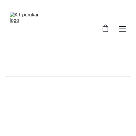
ATRASKITE AUKŠTOS KOKYBĖS PERUKUS!
Perukai Kaune. Perukai po chemoterapijos. 
Moteriški perukai internetu.