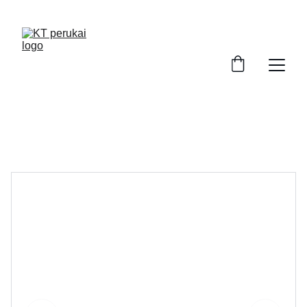
ATRASKITE AUKŠTOS KOKYBĖS PERUKUS!
Perukai Kaune. Perukai po chemoterapijos. 
Moteriški perukai internetu.