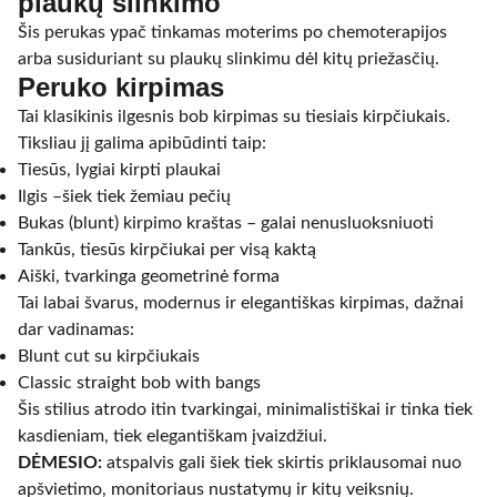
plaukų slinkimo
Šis perukas ypač tinkamas moterims po chemoterapijos
arba susiduriant su plaukų slinkimu dėl kitų priežasčių.
Peruko kirpimas
Tai klasikinis ilgesnis bob kirpimas su tiesiais kirpčiukais.
Tiksliau jį galima apibūdinti taip:
Tiesūs, lygiai kirpti plaukai
Ilgis –šiek tiek žemiau pečių
Bukas (blunt) kirpimo kraštas – galai nenusluoksniuoti
Tankūs, tiesūs kirpčiukai per visą kaktą
Aiški, tvarkinga geometrinė forma
Tai labai švarus, modernus ir elegantiškas kirpimas, dažnai
dar vadinamas:
Blunt cut su kirpčiukais
Classic straight bob with bangs
Šis stilius atrodo itin tvarkingai, minimalistiškai ir tinka tiek
kasdieniam, tiek elegantiškam įvaizdžiui.
DĖMESIO:
atspalvis gali šiek tiek skirtis priklausomai nuo
apšvietimo, monitoriaus nustatymų ir kitų veiksnių.