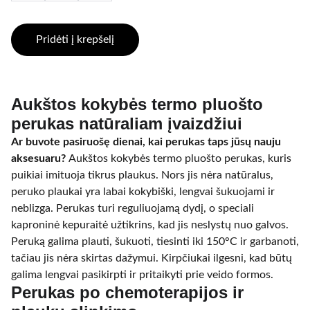
Pridėti į krepšelį
Aukštos kokybės termo pluošto
perukas natūraliam įvaizdžiui
Ar buvote pasiruošę dienai, kai perukas taps jūsų nauju
aksesuaru?
Aukštos kokybės termo pluošto perukas, kuris
puikiai imituoja tikrus plaukus. Nors jis nėra natūralus,
peruko plaukai yra labai kokybiški, lengvai šukuojami ir
neblizga. Perukas turi reguliuojamą dydį, o speciali
kaproninė kepuraitė užtikrins, kad jis neslystų nuo galvos.
Peruką galima plauti, šukuoti, tiesinti iki 150°C ir garbanoti,
tačiau jis nėra skirtas dažymui. Kirpčiukai ilgesni, kad būtų
galima lengvai pasikirpti ir pritaikyti prie veido formos.
Perukas po chemoterapijos ir