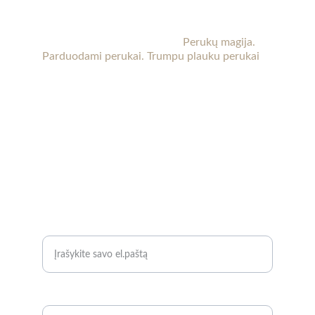
KT perukai
Perukai Kaune. 
Perukai po chemoterapijos.
Moteriški perukai internetu. 
Perukų magija. 
Parduodami perukai. Trumpu plauku perukai
Kaune (Aleksote, Seniavos pl.) yra patalpos, kur 
perukus galima apžiūrėti gyvai ir pasimatuoti. 
Reikalui esant galima atvykti vakare ar savaitgalį. 
Laiką būtina suderinti iš anksto.
 Susisiekite su 
mumis dėl daugiau informacijos.
KONTAKTAI
+37067889091
info@ktperukai.lt 
KLAUSKITE
El. pašto adresas*
Telefono numeris*